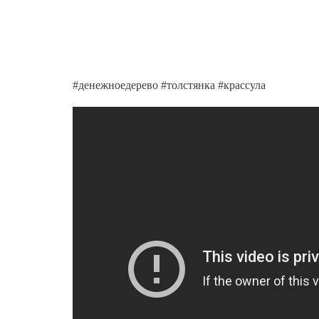
#денежноедерево #толстянка #крассула