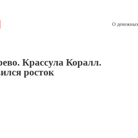
О денежных
рево. Крассула Коралл.
вился росток