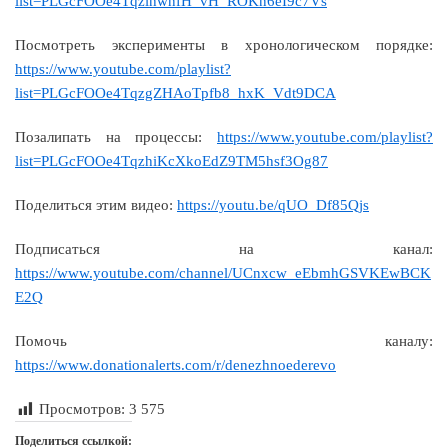
list=PLGcFOOe4TqzihwnfH_vH_ROKn6eI9c7Vs
Посмотреть эксперименты в хронологическом порядке:
https://www.youtube.com/playlist?
list=PLGcFOOe4TqzgZHAoTpfb8_hxK_Vdt9DCA
Позалипать на процессы:
https://www.youtube.com/playlist?
list=PLGcFOOe4TqzhiKcXkoEdZ9TM5hsf3Og87
Поделиться этим видео:
https://youtu.be/qUO_Df85Qjs
Подписаться на канал:
https://www.youtube.com/channel/UCnxcw_eEbmhGSVKEwBCK
E2Q
Помочь каналу:
https://www.donationalerts.com/r/denezhnoederevo
Просмотров:
3 575
Поделиться ссылкой: