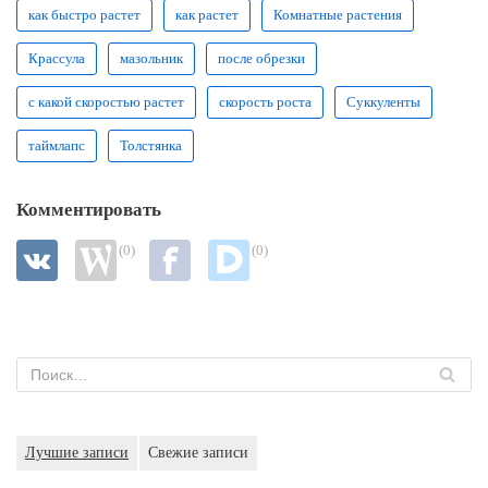
как быстро растет
как растет
Комнатные растения
Крассула
мазольник
после обрезки
с какой скоростью растет
скорость роста
Суккуленты
таймлапс
Толстянка
Комментировать
(0)
(0)
Лучшие записи
Свежие записи