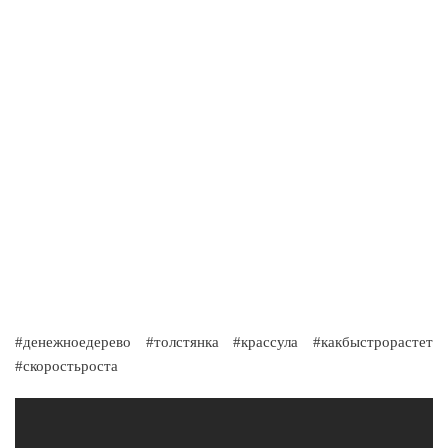
#денежноедерево #толстянка #крассула #какбыстрорастет
#скоростьроста