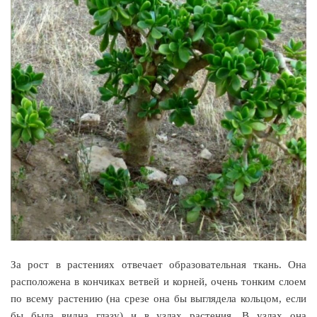
За рост в растениях отвечает образовательная ткань. Она
расположена в кончиках ветвей и корней, очень тонким слоем
по всему растению (на срезе она бы выглядела кольцом, если
бы была видна глазу) и в узлах растения. В узлах она