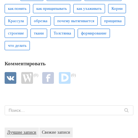
как понять
как прищипывать
как ухаживать
Корни
Крассула
обрезка
почему вытягивается
прищипка
строение
ткани
Толстянка
формирование
что делать
Комментировать
(0)
(0)
Лучшие записи
Свежие записи