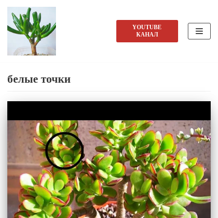
Перейти
YOUTUBE
КАНАЛ
к
содержимому
белые точки