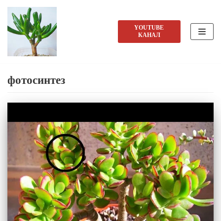
Перейти
YOUTUBE
КАНАЛ
к
содержимому
фотосинтез