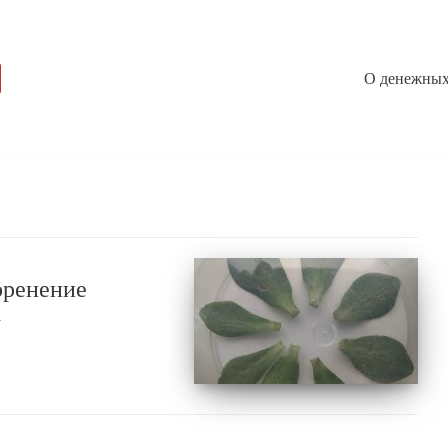
О денежных
оренение
х