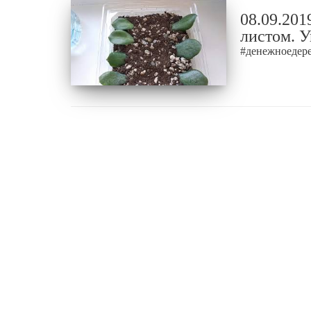
08.09.201
листом. У
#денежноедере