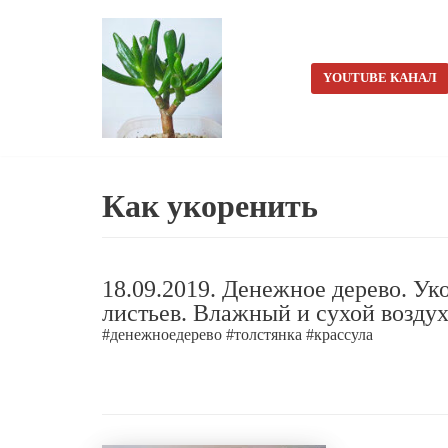
Перейти
к
YOUTUBE КАНАЛ
содержимому
Как укоренить
18.09.2019. Денежное дерево. Ук
листьев. Влажный и сухой возду
#денежноедерево #толстянка #крассула