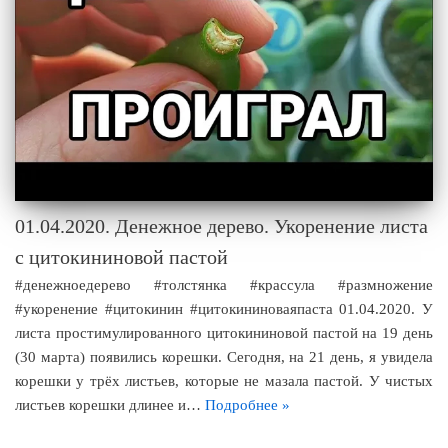
01.04.2020. Денежное дерево. Укоренение листа
с цитокининовой пастой
#денежноедерево #толстянка #крассула #размножение
#укоренение #цитокинин #цитокининоваяпаста 01.04.2020. У
листа простимулированного цитокининовой пастой на 19 день
(30 марта) появились корешки. Сегодня, на 21 день, я увидела
корешки у трёх листьев, которые не мазала пастой. У чистых
листьев корешки длинее и…
Подробнее »