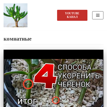
Перейти
YOUTUBE
КАНАЛ
к
содержимому
комнатные