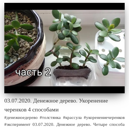
03.07.2020. Денежное дерево. Укоренение
черенков 4 способами
#денежноедерево #толстянка #крассула #укоренениечеренков
#эксперимент 03.07.2020. Денежное дерево. Четыре способа