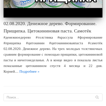
02.08.2020. Денежное дерево. Формирование.
Прищипка. Цитокининовая паста. Самотёк
#денежноедерево #толстянка #крассула #формирование
#прищипка #цитокинин #цитокининоваяпаста #самотёк
02.08.2020. Денежное дерево. На трех молодых толстяночках
сравним формирование с помощью прищипки, цитокининовой
пасты и ничегонеделанья. А в конце видео я показала листья
помазанные цитокинином спустя 4 месяца и 22 дня.
Корней…
Подробнее »