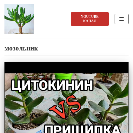
Перейти
YOUTUBE
КАНАЛ
к
содержимому
мозольник