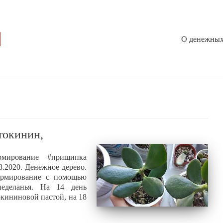
О денежных
токинин,
ормирование #прищипка
.2020. Денежное дерево.
ормирование с помощью
еделанья. На 14 день
окининовой пастой, на 18