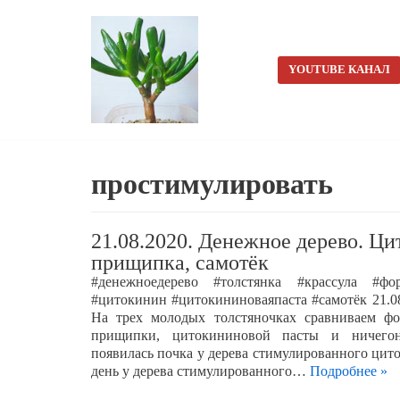
Перейти
к
YOUTUBE КАНАЛ
содержимому
простимулировать
21.08.2020. Денежное дерево. Ци
прищипка, самотёк
#денежноедерево #толстянка #крассула #ф
#цитокинин #цитокининоваяпаста #самотёк 21.08
На трех молодых толстяночках сравниваем ф
прищипки, цитокининовой пасты и ничегон
появилась почка у дерева стимулированного цит
день у дерева стимулированного…
Подробнее »