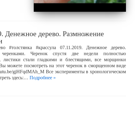
9. Денежное дерево. Размножение
и
ево #толстянка #крассула 07.11.2019. Денежное дерево.
 черенками. Черенок спустя две недели полностью
я, листики стали гладкими и блестящими, все морщинки
 Вы можете посмотреть на этот черенок в сморщенном виде
//youtu.be/gjHFqdMAh_M Все эксперименты в хронологическом
треть здесь:…
Подробнее »