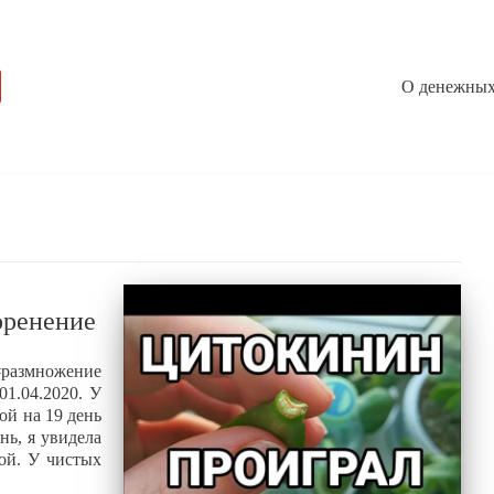
О денежных
оренение
размножение
1.04.2020. У
ой на 19 день
нь, я увидела
той. У чистых