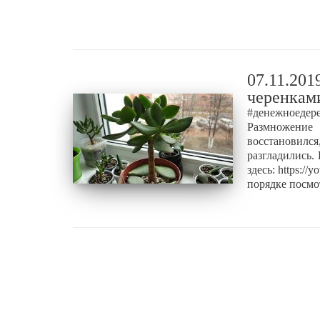
07.11.201
черенкам
#денежноедер
Размножение
восстановилс
разгладились.
здесь: https:
порядке посмо