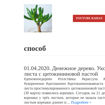
Перейти
к
YOUTUBE КАНАЛ
содержимому
способ
01.04.2020. Денежное дерево. Ук
листа с цитокининовой пастой
#денежноедерево #толстянка #крассула #
#укоренение #цитокинин #цитокининоваяпаста 0
листа простимулированного цитокининовой паст
(30 марта) появились корешки. Сегодня, на 21 де
корешки у трёх листьев, которые не мазала пас
листьев корешки длинее и…
Подробнее »