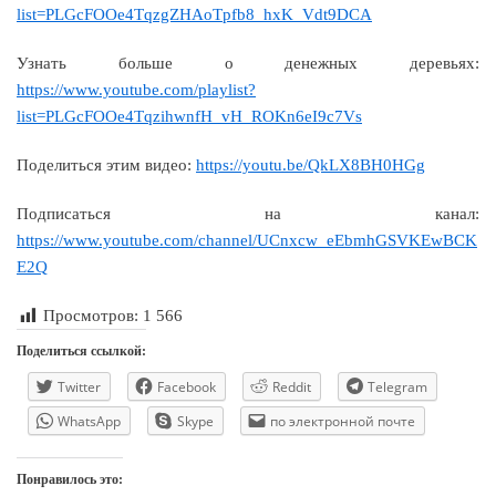
list=PLGcFOOe4TqzgZHAoTpfb8_hxK_Vdt9DCA
Узнать больше о денежных деревьях:
https://www.youtube.com/playlist?
list=PLGcFOOe4TqzihwnfH_vH_ROKn6eI9c7Vs
Поделиться этим видео:
https://youtu.be/QkLX8BH0HGg
Подписаться на канал:
https://www.youtube.com/channel/UCnxcw_eEbmhGSVKEwBCK
E2Q
Просмотров:
1 566
Поделиться ссылкой:
Twitter
Facebook
Reddit
Telegram
WhatsApp
Skype
по электронной почте
Понравилось это: