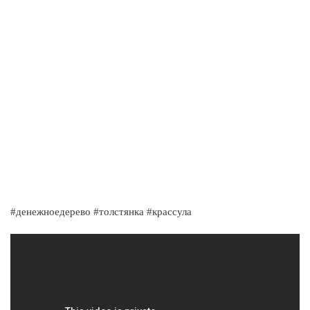
#денежноедерево #толстянка #крассула