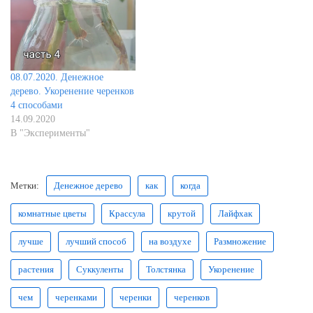
08.07.2020. Денежное
дерево. Укоренение черенков
4 способами
14.09.2020
В "Эксперименты"
Метки:
Денежное дерево
как
когда
комнатные цветы
Крассула
крутой
Лайфхак
лучше
лучший способ
на воздухе
Размножение
растения
Суккуленты
Толстянка
Укоренение
чем
черенками
черенки
черенков