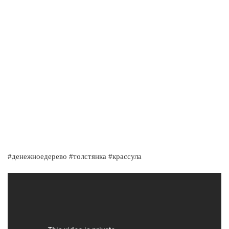
#денежноедерево #толстянка #крассула