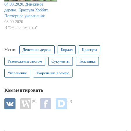
04.03.2020. Денежное
дерево. Крассула Хоббит.
Повторное укоренение
08.09.2020
В "Эксперименты"
Метки:
Денежное дерево
Коралл
Крассула
Размножение листом
Сукуленты
Толстянка
Укоренение
Укоренение в землю
Комментировать
(0)
(0)