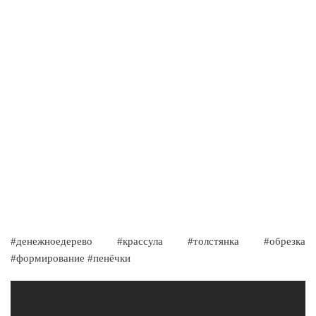
#денежноедерево #крассула #толстянка #обрезка
#формирование #пенёчки