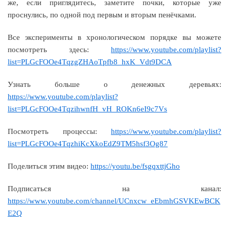
же, если приглядитесь, заметите почки, которые уже
проснулись, по одной под первым и вторым пенёчками.
Все эксперименты в хронологическом порядке вы можете
посмотреть здесь:
https://www.youtube.com/playlist?
list=PLGcFOOe4TqzgZHAoTpfb8_hxK_Vdt9DCA
Узнать больше о денежных деревьях:
https://www.youtube.com/playlist?
list=PLGcFOOe4TqzihwnfH_vH_ROKn6eI9c7Vs
Посмотреть процессы:
https://www.youtube.com/playlist?
list=PLGcFOOe4TqzhiKcXkoEdZ9TM5hsf3Og87
Поделиться этим видео:
https://youtu.be/fsgqxttjGho
Подписаться на канал:
https://www.youtube.com/channel/UCnxcw_eEbmhGSVKEwBCK
E2Q