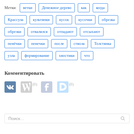
Метки:
ветки
Денежное дерево
как
когда
Крассула
культяпки
кусок
кусочки
обрезка
обрезки
отвалился
отпадают
отсыхают
пенёчки
пенечки
после
ствола
Толстянка
узла
формирование
хвостики
что
Комментировать
(0)
(0)