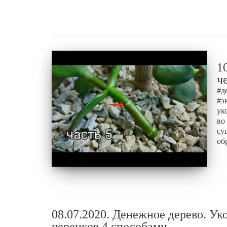
1
ч
#д
#э
ук
во
су
об
08.07.2020. Денежное дерево. Ук
черенков 4 способами