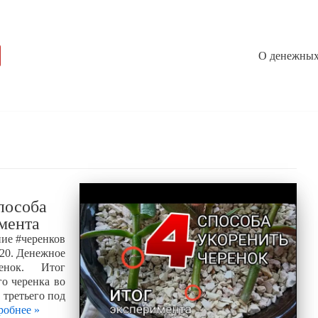
О денежных
способа
имента
ние #черенков
020. Денежное
енок. Итог
го черенка во
 третьего под
робнее »