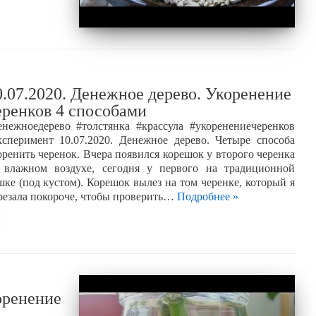
0.07.2020. Денежное дерево. Укоренение
еренков 4 способами
енежноедерево #толстянка #крассула #укоренениечеренков
ксперимент 10.07.2020. Денежное дерево. Четыре способа
оренить черенок. Вчера появился корешок у второго черенка
 влажном воздухе, сегодня у первого на традиционной
шке (под кустом). Корешок вылез на том черенке, который я
резала покороче, чтобы проверить…
Подробнее »
оренение