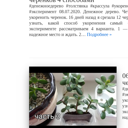
#денежноедерево #толстянка #крассула #укорен
#эксперимент 08.07.2020. Денежное дерево. Че
укоренить черенок. 16 дней назад я срезала 12 че
узнать, какой способ укоренения самый
эксперименте рассматриваем 4 варианта. 1 
надежное место и ждать. 2…
Подробнее »
0
ч
#д
#э
ук
уз
эк
на