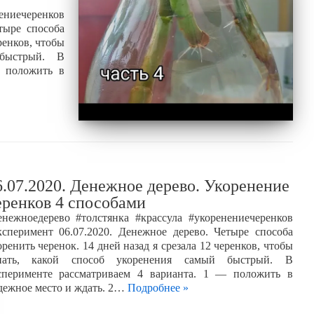
ениечеренков
тыре способа
ренков, чтобы
 быстрый. В
— положить в
6.07.2020. Денежное дерево. Укоренение
еренков 4 способами
енежноедерево #толстянка #крассула #укоренениечеренков
ксперимент 06.07.2020. Денежное дерево. Четыре способа
оренить черенок. 14 дней назад я срезала 12 черенков, чтобы
нать, какой способ укоренения самый быстрый. В
сперименте рассматриваем 4 варианта. 1 — положить в
дежное место и ждать. 2…
Подробнее »