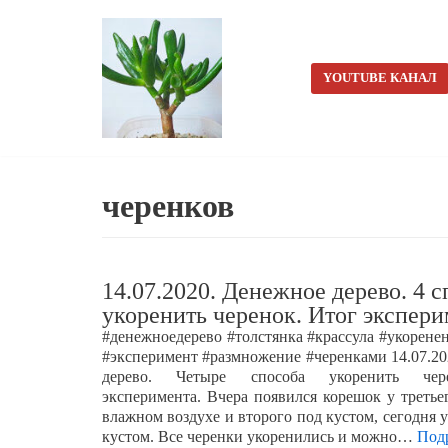
Перейти
к
YOUTUBE КАНАЛ
содержимому
черенков
14.07.2020. Денежное дерево. 4 
укоренить черенок. Итог экспер
#денежноедерево #толстянка #крассула #укорене
#эксперимент #размножение #черенками 14.07.2
дерево. Четыре способа укоренить чер
эксперимента. Вчера появился корешок у третье
влажном воздухе и второго под кустом, сегодня у
кустом. Все черенки укоренились и можно…
Под