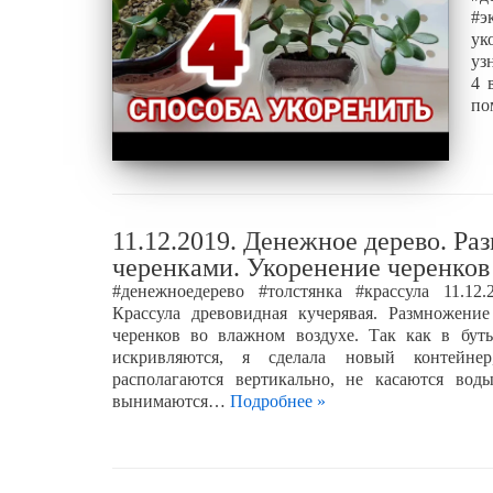
#э
ук
уз
4 
по
11.12.2019. Денежное дерево. Р
черенками. Укоренение черенков
#денежноедерево #толстянка #крассула 11.12.
Крассула древовидная кучерявая. Размножение
черенков во влажном воздухе. Так как в бут
искривляются, я сделала новый контейне
располагаются вертикально, не касаются вод
вынимаются…
Подробнее »