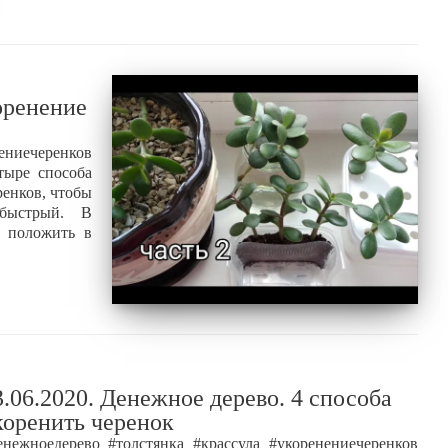
оренение
ениечеренков
тыре способа
ренков, чтобы
 быстрый. В
— положить в
3.06.2020. Денежное дерево. 4 способа
коренить черенок
енежноедерево #толстянка #крассула #укоренениечеренков